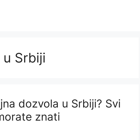
u Srbiji
jna dozvola u Srbiji? Svi
 morate znati