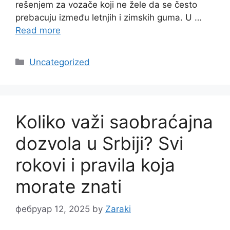
rešenjem za vozače koji ne žele da se često
prebacuju između letnjih i zimskih guma. U …
Read more
Categories
Uncategorized
Koliko važi saobraćajna
dozvola u Srbiji? Svi
rokovi i pravila koja
morate znati
фебруар 12, 2025
by
Zaraki