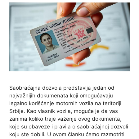
Saobraćajna dozvola predstavlja jedan od
najvažnijih dokumenata koji omogućavaju
legalno korišćenje motornih vozila na teritoriji
Srbije. Kao vlasnik vozila, moguće je da vas
zanima koliko traje važenje ovog dokumenta,
koje su obaveze i pravila o saobraćajnoj dozvoli
koju ste dobili. U ovom članku ćemo razmotriti