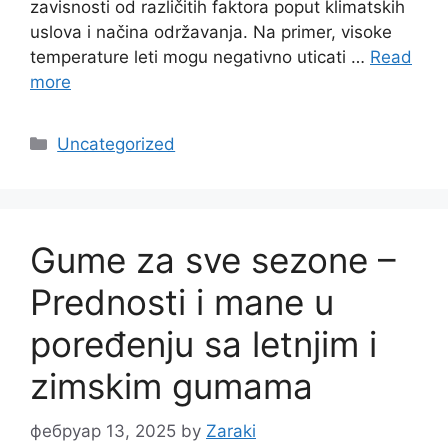
zavisnosti od različitih faktora poput klimatskih
uslova i načina održavanja. Na primer, visoke
temperature leti mogu negativno uticati …
Read
more
Categories
Uncategorized
Gume za sve sezone –
Prednosti i mane u
poređenju sa letnjim i
zimskim gumama
фебруар 13, 2025
by
Zaraki