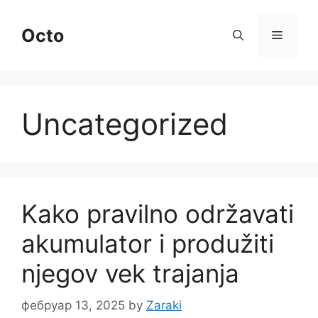
Skip
to
Octo
Menu
content
Uncategorized
Kako pravilno održavati
akumulator i produžiti
njegov vek trajanja
фебруар 13, 2025
by
Zaraki