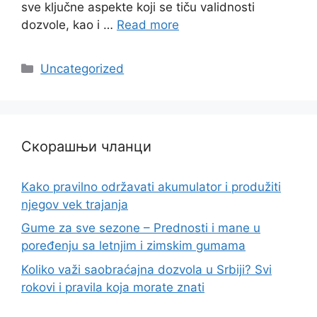
sve ključne aspekte koji se tiču validnosti
dozvole, kao i …
Read more
Categories
Uncategorized
Скорашњи чланци
Kako pravilno održavati akumulator i produžiti
njegov vek trajanja
Gume za sve sezone – Prednosti i mane u
poređenju sa letnjim i zimskim gumama
Koliko važi saobraćajna dozvola u Srbiji? Svi
rokovi i pravila koja morate znati